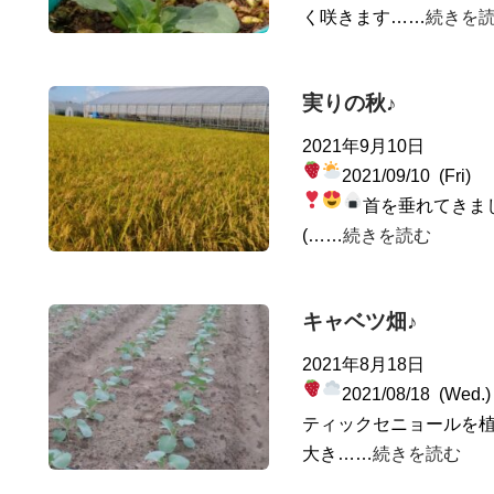
く咲きます……
続きを
実りの秋♪
2021年9月10日
2021/09/10 (Fri)
首を垂れてきま
(……
続きを読む
キャベツ畑♪
2021年8月18日
2021/08/18 (Wed
ティックセニョールを植
大き……
続きを読む