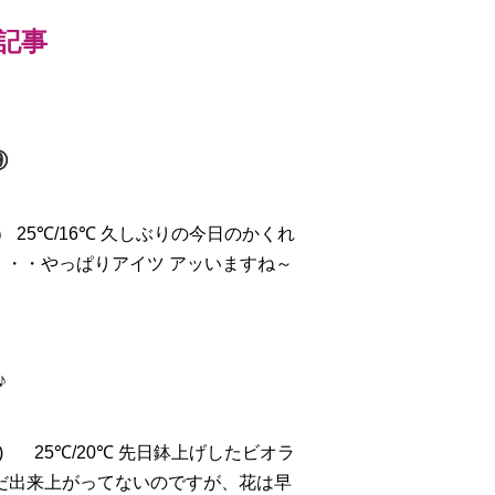
新記事
⑨
.）
25℃/16℃ 久しぶりの今日のかくれ
・・・やっぱりアイツ
アッ
いますね～
♪
.)
25℃/20℃ 先日鉢上げしたビオラ
だ出来上がってないのですが、花は早