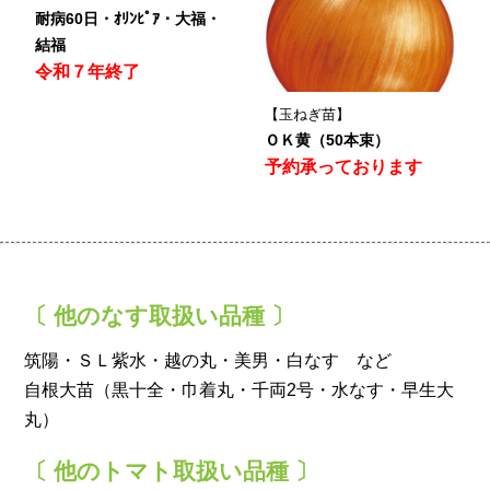
耐病60日・ｵﾘﾝﾋﾟｱ・大福・
結福
令和７年終了
【玉ねぎ苗】
ＯＫ黄（50本束）
予約承っております
〔 他のなす取扱い品種 〕
筑陽・ＳＬ紫水・越の丸・美男・白なす など
自根大苗（黒十全・巾着丸・千両2号・水なす・早生大
丸）
〔 他のトマト取扱い品種 〕