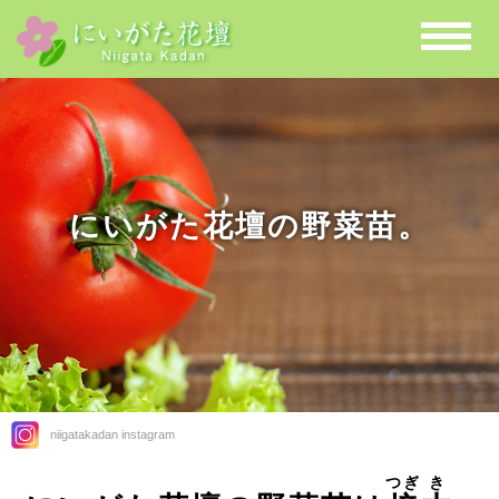
にいがた花壇の野菜苗。
niigatakadan instagram
つぎ
き