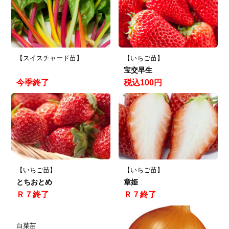
【スイスチャード苗】
【いちご苗】
宝交早生
今季終了
税込100円
【いちご苗】
【いちご苗】
とちおとめ
章姫
Ｒ７終了
Ｒ７終了
白菜苗