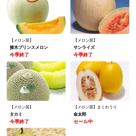
【メロン苗】
【メロン苗】
接木プリンスメロン
サンライズ
今季終了
今季終了
【メロン苗】
【メロン苗】まくわうり
タカミ
金太郎
今季終了
セール中