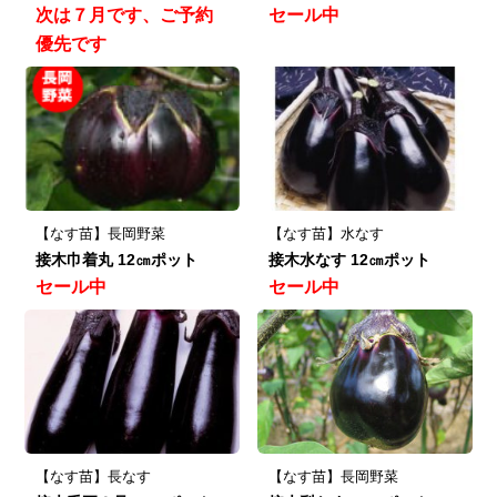
次は７月です、ご予約
セール中
優先です
【なす苗】長岡野菜
【なす苗】水なす
接木巾着丸 12㎝ポット
接木水なす 12㎝ポット
セール中
セール中
【なす苗】長なす
【なす苗】長岡野菜