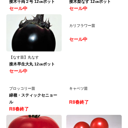
接木千両２号 12㎝ポット
接木梨なす 12㎝ポット
セール中
セール中
カリフラワー苗
セール中
【なす苗】丸なす
接木早生大丸 12㎝ポット
セール中
ブロッコリー苗
キャベツ苗
緑嶺・スティックセニョー
ル
R8春終了
R8春終了