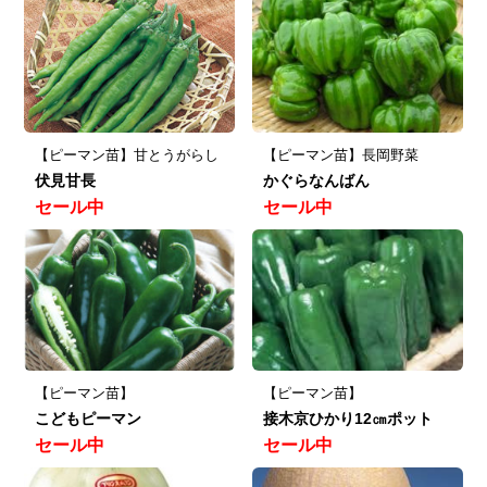
【ピーマン苗】甘とうがらし
【ピーマン苗】長岡野菜
伏見甘長
かぐらなんばん
セール中
セール中
【ピーマン苗】
【ピーマン苗】
こどもピーマン
接木京ひかり12㎝ポット
セール中
セール中