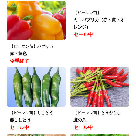
【ピーマン苗】
ミニパプリカ（赤・黄・オ
レンジ）
セール中
【ピーマン苗】パプリカ
赤・黄色
今季終了
【ピーマン苗】ししとう
【ピーマン苗】とうがらし
葵ししとう
鷹の爪
セール中
セール中