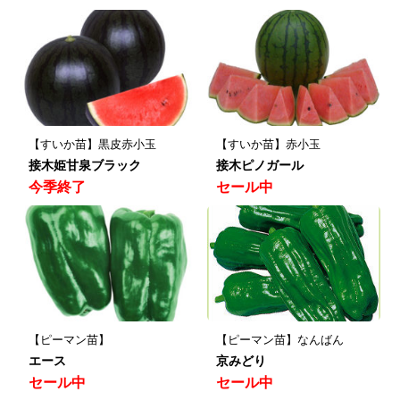
【すいか苗】黒皮赤小玉
【すいか苗】赤小玉
接木姫甘泉ブラック
接木ピノガール
今季終了
セール中
【ピーマン苗】
【ピーマン苗】なんばん
エース
京みどり
セール中
セール中