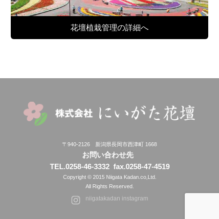
花壇植栽管理の詳細へ
〒940-2126 新潟県長岡市西津町 1668
お問い合わせ先
TEL.0258-46-3332
fax.0258-47-4519
Copyright © 2015 Niigata Kadan.co,Ltd.
All Rights Reserved.
niigatakadan instagram