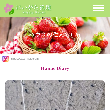
ハウスの住人NO.2♪
niigatakadan instagram
Hanae Diary