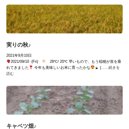
実りの秋♪
2021年9月10日
2021/09/10 (Fri)
28℃/ 20℃ 早いもので、もう稲穂が首を垂
れてきました
今年も美味しいお米に育ったかな
(……
続きを
読む
キャベツ畑♪