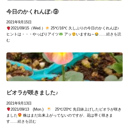
今日のかくれんぼ♪⑨
2021年9月15日
2021/09/15（Wed.）
25℃/16℃ 久しぶりの今日のかくれんぼ♪
ヒントは・・・やっぱりアイツ
アッ
いますね～
……
続きを読
む
ビオラが咲きました♪
2021年9月13日
2021/09/13 (Mon.)
25℃/20℃ 先日鉢上げしたビオラが咲き
ました
株はまだ出来上がってないのですが、花は早く咲きま
す……
続きを読む