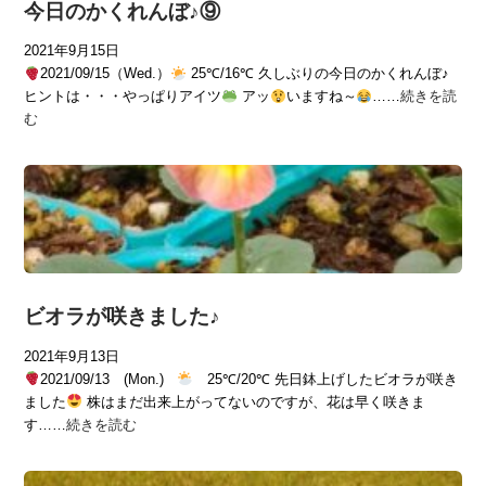
今日のかくれんぼ♪⑨
2021年9月15日
2021/09/15（Wed.）
25℃/16℃ 久しぶりの今日のかくれんぼ♪
ヒントは・・・やっぱりアイツ
アッ
いますね～
……
続きを読
む
ビオラが咲きました♪
2021年9月13日
2021/09/13 (Mon.)
25℃/20℃ 先日鉢上げしたビオラが咲き
ました
株はまだ出来上がってないのですが、花は早く咲きま
す……
続きを読む