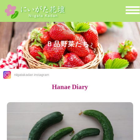
Ｂ品野菜たち♪
niigatakadan instagram
Hanae Diary