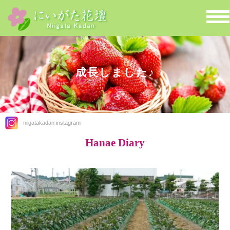
成長しました♪
niigatakadan instagram
Hanae Diary