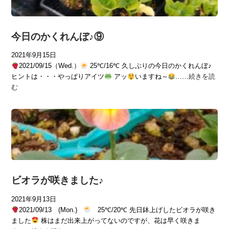
今日のかくれんぼ♪⑨
2021年9月15日
2021/09/15（Wed.）
25℃/16℃ 久しぶりの今日のかくれんぼ♪
ヒントは・・・やっぱりアイツ
アッ
いますね～
……
続きを読
む
ビオラが咲きました♪
2021年9月13日
2021/09/13 (Mon.)
25℃/20℃ 先日鉢上げしたビオラが咲き
ました
株はまだ出来上がってないのですが、花は早く咲きま