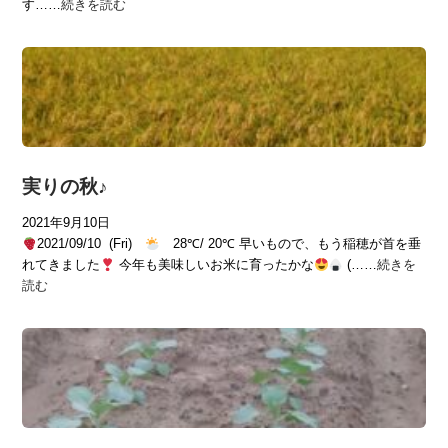
す……
続きを読む
実りの秋♪
2021年9月10日
2021/09/10 (Fri)
28℃/ 20℃ 早いもので、もう稲穂が首を垂
れてきました
今年も美味しいお米に育ったかな
(……
続きを
読む