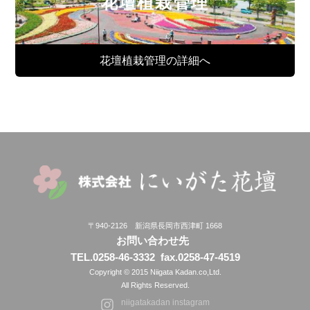
花壇植栽管理
花壇植栽管理の詳細へ
〒940-2126 新潟県長岡市西津町 1668
お問い合わせ先
TEL.0258-46-3332
fax.0258-47-4519
Copyright © 2015 Niigata Kadan.co,Ltd.
All Rights Reserved.
niigatakadan instagram