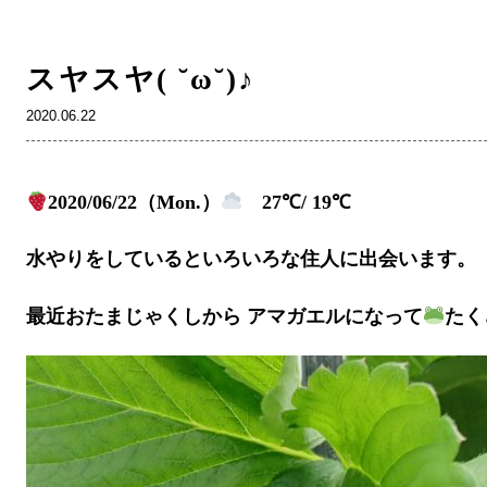
スヤスヤ( ˘ω˘)♪
2020.06.22
2020/06/22（Mon.）
27℃/ 19℃
水やりをしているといろいろな住人に出会います。
最近おたまじゃくしから アマガエルになって
たく