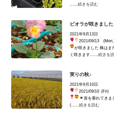
……
続きを読む
ビオラが咲きました
2021年9月13日
2021/09/13 (Mon
が咲きました
株はま
く咲きます……
続きを
実りの秋♪
2021年9月10日
2021/09/10 (Fri)
首を垂れてきま
(……
続きを読む