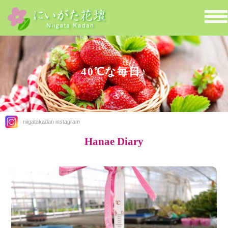
40℃な毎日♪
niigatakadan instagram
Hanae Diary