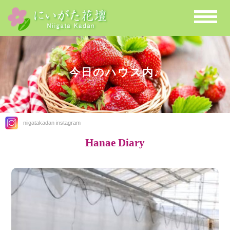
今日のハウス内♪
niigatakadan instagram
Hanae Diary