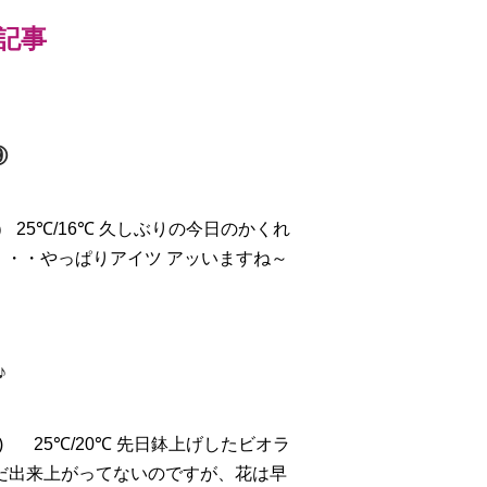
新記事
⑨
.）
25℃/16℃ 久しぶりの今日のかくれ
・・・やっぱりアイツ
アッ
いますね～
♪
.)
25℃/20℃ 先日鉢上げしたビオラ
だ出来上がってないのですが、花は早