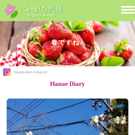
春ですね♪
niigatakadan instagram
Hanae Diary