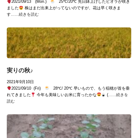
2021/09/13 (Mon.)
25℃/20℃ 先日鉢上げしたビオラが咲き
ました
株はまだ出来上がってないのですが、花は早く咲きま
す……
続きを読む
実りの秋♪
2021年9月10日
2021/09/10 (Fri)
28℃/ 20℃ 早いもので、もう稲穂が首を垂
れてきました
今年も美味しいお米に育ったかな
(……
続きを
読む