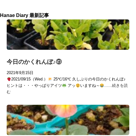
Hanae Diary 最新記事
今日のかくれんぼ♪⑨
2021年9月15日
2021/09/15（Wed.）
25℃/16℃ 久しぶりの今日のかくれんぼ♪
ヒントは・・・やっぱりアイツ
アッ
いますね～
……
続きを読
む