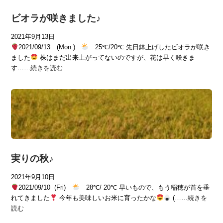
ビオラが咲きました♪
2021年9月13日
2021/09/13 (Mon.)
25℃/20℃ 先日鉢上げしたビオラが咲き
ました
株はまだ出来上がってないのですが、花は早く咲きま
す……
続きを読む
実りの秋♪
2021年9月10日
2021/09/10 (Fri)
28℃/ 20℃ 早いもので、もう稲穂が首を垂
れてきました
今年も美味しいお米に育ったかな
(……
続きを
読む