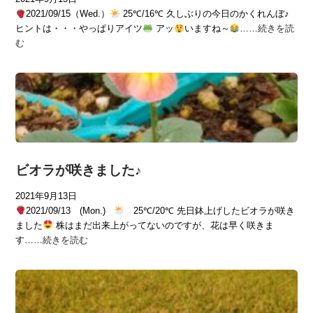
2021/09/15（Wed.）
25℃/16℃ 久しぶりの今日のかくれんぼ♪
ヒントは・・・やっぱりアイツ
アッ
いますね～
……
続きを読
む
ビオラが咲きました♪
2021年9月13日
2021/09/13 (Mon.)
25℃/20℃ 先日鉢上げしたビオラが咲き
ました
株はまだ出来上がってないのですが、花は早く咲きま
す……
続きを読む