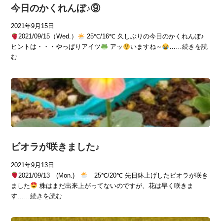
今日のかくれんぼ♪⑨
2021年9月15日
2021/09/15（Wed.）
25℃/16℃ 久しぶりの今日のかくれんぼ♪
ヒントは・・・やっぱりアイツ
アッ
いますね～
……
続きを読
む
ビオラが咲きました♪
2021年9月13日
2021/09/13 (Mon.)
25℃/20℃ 先日鉢上げしたビオラが咲き
ました
株はまだ出来上がってないのですが、花は早く咲きま
す……
続きを読む