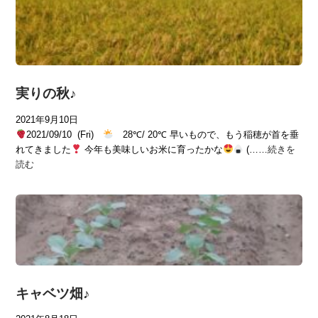
実りの秋♪
2021年9月10日
2021/09/10 (Fri)
28℃/ 20℃ 早いもので、もう稲穂が首を垂
れてきました
今年も美味しいお米に育ったかな
(……
続きを
読む
キャベツ畑♪