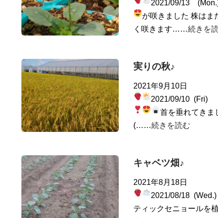
2021/09/13 (Mon
が咲きました
株はま
く咲きます……
続きを
実りの秋♪
2021年9月10日
2021/09/10 (Fri)
首を垂れてきま
(……
続きを読む
キャベツ畑♪
2021年8月18日
2021/08/18 (Wed
ティックセニョールを植