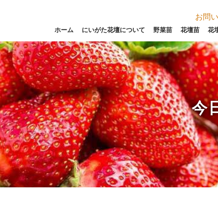
お問
ホーム
にいがた花壇について
野菜苗
花壇苗
花
今