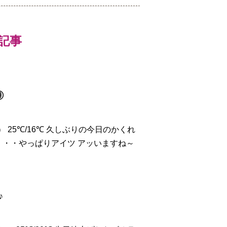
新記事
⑨
.）
25℃/16℃ 久しぶりの今日のかくれ
・・・やっぱりアイツ
アッ
いますね～
♪