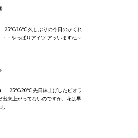
⑨
.）
25℃/16℃ 久しぶりの今日のかくれ
・・・やっぱりアイツ
アッ
いますね～
♪
.)
25℃/20℃ 先日鉢上げしたビオラ
だ出来上がってないのですが、花は早
読む