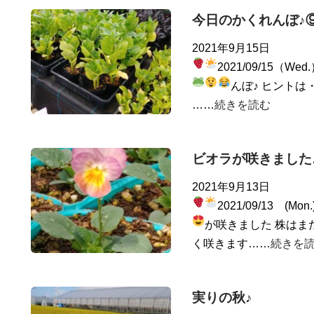
今日のかくれんぼ♪
2021年9月15日
2021/09/15（Wed
んぼ♪ ヒントは
……
続きを読む
ビオラが咲きました
2021年9月13日
2021/09/13 (Mon
が咲きました
株はま
く咲きます……
続きを
実りの秋♪