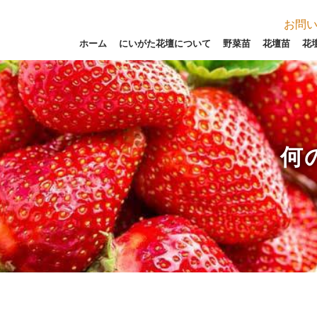
お問
ホーム
にいがた花壇について
野菜苗
花壇苗
花
何