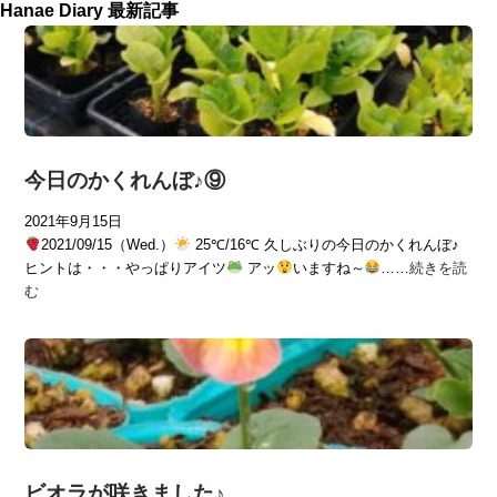
Hanae Diary 最新記事
今日のかくれんぼ♪⑨
2021年9月15日
2021/09/15（Wed.）
25℃/16℃ 久しぶりの今日のかくれんぼ♪
ヒントは・・・やっぱりアイツ
アッ
いますね～
……
続きを読
む
ビオラが咲きました♪