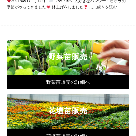
2021/08/17 (Tue.)
25℃/19℃ 大好きなパンジー・ビオラの
季節がやってきました
鉢上げをしました
……
続きを読む
野菜苗販売
野菜苗販売の詳細へ
花壇苗販売