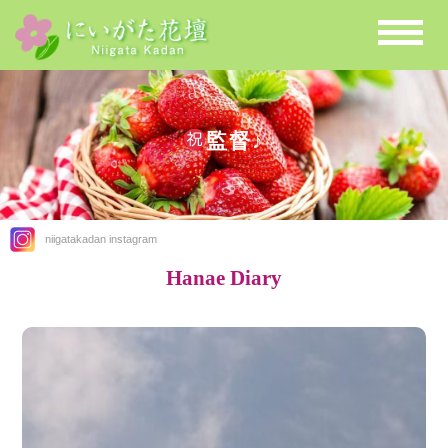
監督♪
niigatakadan instagram
Hanae Diary