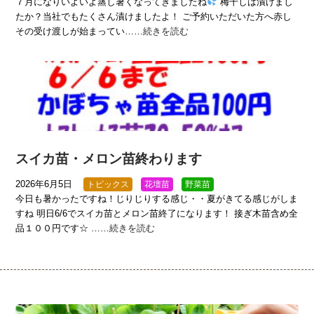
７月になりいよいよ蒸し暑くなってきましたね
梅干しは漬けまし
たか？当社でもたくさん漬けましたよ！ ご予約いただいた方へ赤し
その受け渡しが始まってい……
続きを読む
スイカ苗・メロン苗終わります
2026年6月5日
トピックス
花壇苗
野菜苗
今日も暑かったですね！じりじりする感じ・・夏がきてる感じがしま
すね 明日6/6でスイカ苗とメロン苗終了になります！ 接ぎ木苗含め全
品１００円です☆ ……
続きを読む