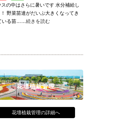
ウスの中はさらに暑いです
水分補給し
！ 野菜苗達がだいぶ大きくなってき
ている苗……
続きを読む
花壇植栽管理
花壇植栽管理の詳細へ