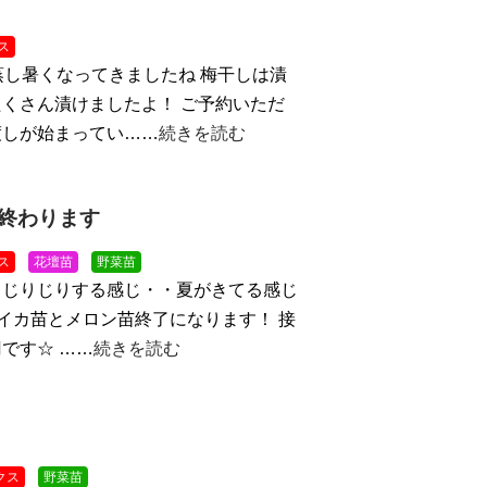
ス
蒸し暑くなってきましたね
梅干しは漬
くさん漬けましたよ！ ご予約いただ
渡しが始まってい……
続きを読む
終わります
ス
花壇苗
野菜苗
！じりじりする感じ・・夏がきてる感じ
スイカ苗とメロン苗終了になります！ 接
です☆ ……
続きを読む
クス
野菜苗