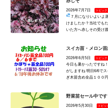
赤しそ
2026年7月7日
トピック
７月になりいよいよ
けましたか？当社でもた
いた方へ赤しその受け
スイカ苗・メロン苗
2026年6月5日
トピック
今日も暑かったですね
がしますね 明日6/6で
ぎ木苗含め全品１００円
野菜苗セール中です
2026年5月30日
トピッ