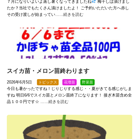
７月になりいよいよ蒸し暑くなってきましたね
梅干しは漬けまし
たか？当社でもたくさん漬けましたよ！ ご予約いただいた方へ赤し
その受け渡しが始まってい……
続きを読む
スイカ苗・メロン苗終わります
2026年6月5日
トピックス
花壇苗
野菜苗
今日も暑かったですね！じりじりする感じ・・夏がきてる感じがしま
すね 明日6/6でスイカ苗とメロン苗終了になります！ 接ぎ木苗含め全
品１００円です☆ ……
続きを読む