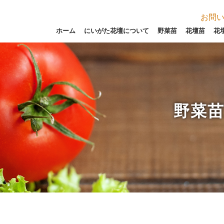
お問
ホーム
にいがた花壇について
野菜苗
花壇苗
花
野菜