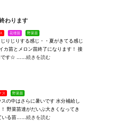
終わります
ス
花壇苗
野菜苗
！じりじりする感じ・・夏がきてる感じ
スイカ苗とメロン苗終了になります！ 接
です☆ ……
続きを読む
クス
野菜苗
ウスの中はさらに暑いです
水分補給し
！ 野菜苗達がだいぶ大きくなってき
ている苗……
続きを読む