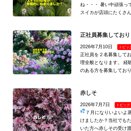
ね・・・ 暑い中頑張っ
スイカが店頭にたくさ
正社員募集しており
2026年7月10日
トピッ
正社員を２名募集してお
理全般となります。 経
のある方を募集しており
赤しそ
2026年7月7日
トピック
７月になりいよいよ
けましたか？当社でもた
いた方へ赤しその受け