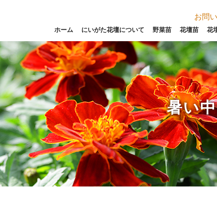
お問
ホーム
にいがた花壇について
野菜苗
花壇苗
花
暑い中