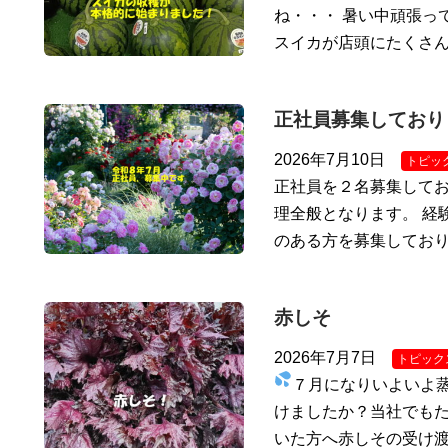
ね・・・ 暑い中頑張っ
スイカが店頭にたくさ
正社員募集しており
2026年7月10日
トピッ
正社員を２名募集してお
理全般となります。 経
のある方を募集しており
赤しそ
2026年7月7日
トピック
７月になりいよいよ
けましたか？当社でもた
いた方へ赤しその受け