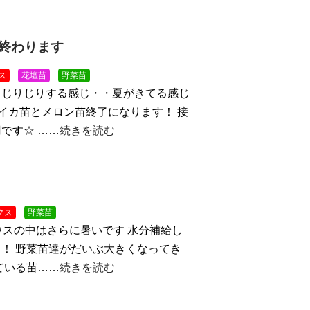
終わります
ス
花壇苗
野菜苗
！じりじりする感じ・・夏がきてる感じ
スイカ苗とメロン苗終了になります！ 接
です☆ ……
続きを読む
クス
野菜苗
ウスの中はさらに暑いです
水分補給し
！ 野菜苗達がだいぶ大きくなってき
ている苗……
続きを読む