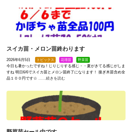
スイカ苗・メロン苗終わります
2026年6月5日
トピックス
花壇苗
野菜苗
今日も暑かったですね！じりじりする感じ・・夏がきてる感じがしま
すね 明日6/6でスイカ苗とメロン苗終了になります！ 接ぎ木苗含め全
品１００円です☆ ……
続きを読む
野菜苗セール中です