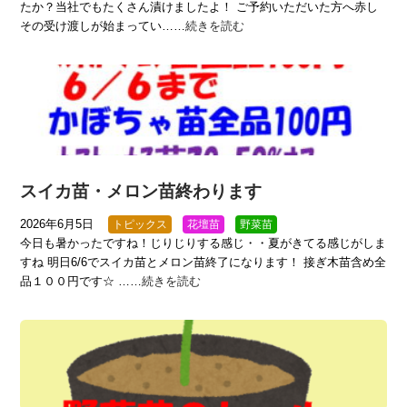
たか？当社でもたくさん漬けましたよ！ ご予約いただいた方へ赤し
その受け渡しが始まってい……
続きを読む
スイカ苗・メロン苗終わります
2026年6月5日
トピックス
花壇苗
野菜苗
今日も暑かったですね！じりじりする感じ・・夏がきてる感じがしま
すね 明日6/6でスイカ苗とメロン苗終了になります！ 接ぎ木苗含め全
品１００円です☆ ……
続きを読む