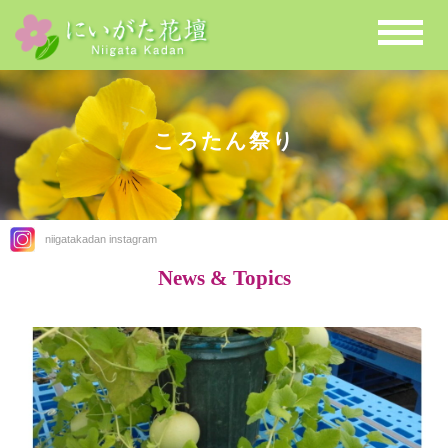
ころたん祭り
niigatakadan instagram
News & Topics