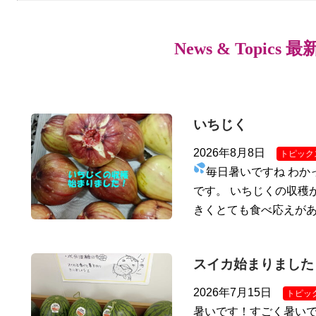
News & Topics 
いちじく
2026年8月8日
トピック
毎日暑いですね
わか
です。 いちじくの収穫
きくとても食べ応えが
スイカ始まりました
2026年7月15日
トピッ
暑いです！すごく暑いで