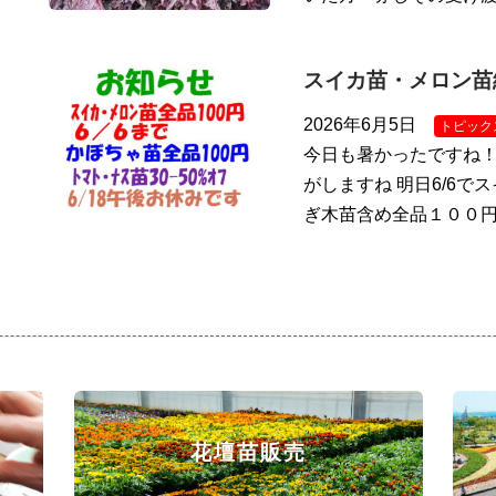
スイカ苗・メロン苗
2026年6月5日
トピック
今日も暑かったですね
がしますね 明日6/6で
ぎ木苗含め全品１００円
花壇苗販売