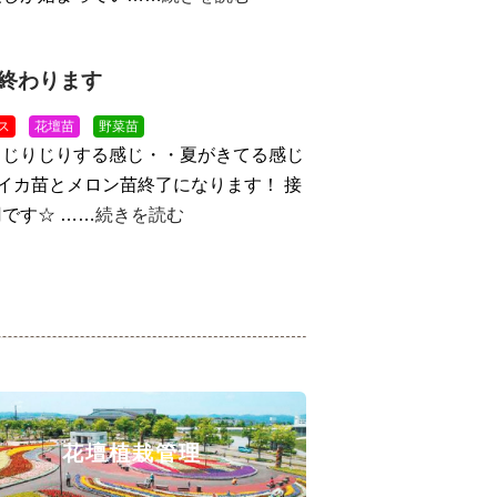
終わります
ス
花壇苗
野菜苗
！じりじりする感じ・・夏がきてる感じ
スイカ苗とメロン苗終了になります！ 接
です☆ ……
続きを読む
花壇植栽管理