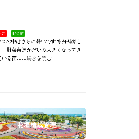
クス
野菜苗
ウスの中はさらに暑いです
水分補給し
！ 野菜苗達がだいぶ大きくなってき
ている苗……
続きを読む
花壇植栽管理