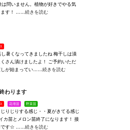
験は問いません。植物が好きでやる気
ます！ ……
続きを読む
ス
蒸し暑くなってきましたね
梅干しは漬
くさん漬けましたよ！ ご予約いただ
渡しが始まってい……
続きを読む
終わります
ス
花壇苗
野菜苗
！じりじりする感じ・・夏がきてる感じ
スイカ苗とメロン苗終了になります！ 接
です☆ ……
続きを読む