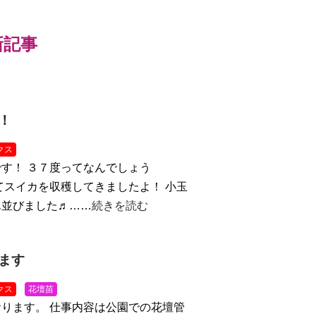
最新記事
！
クス
す！ ３７度ってなんでしょう
てスイカを収穫してきましたよ！ 小玉
ん並びました♬……
続きを読む
ます
クス
花壇苗
ります。 仕事内容は公園での花壇管