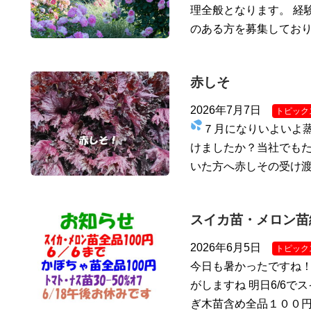
理全般となります。 経
のある方を募集しており
赤しそ
2026年7月7日
トピック
７月になりいよいよ
けましたか？当社でもた
いた方へ赤しその受け
スイカ苗・メロン苗
2026年6月5日
トピック
今日も暑かったですね
がしますね 明日6/6で
ぎ木苗含め全品１００円