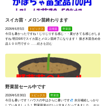
スイカ苗・メロン苗終わります
2026年6月5日
トピックス
花壇苗
野菜苗
今日も暑かったですね！じりじりする感じ・・夏がきてる感じがしま
すね 明日6/6でスイカ苗とメロン苗終了になります！ 接ぎ木苗含め全
品１００円です☆ ……
続きを読む
野菜苗セール中です
2026年5月30日
トピックス
野菜苗
今日も暑いです！ハウスの中はさらに暑いです
水分補給しっかり
していきましょう！ 野菜苗達がだいぶ大きくなってきました。 セー