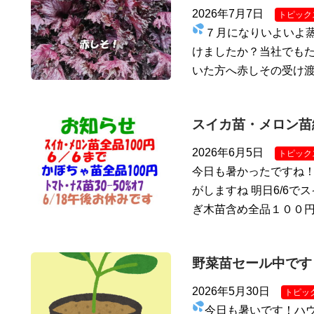
2026年7月7日
トピック
７月になりいよいよ
けましたか？当社でもた
いた方へ赤しその受け
スイカ苗・メロン苗
2026年6月5日
トピック
今日も暑かったですね
がしますね 明日6/6で
ぎ木苗含め全品１００円
野菜苗セール中です
2026年5月30日
トピッ
今日も暑いです！ハ