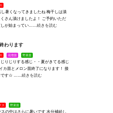
ス
蒸し暑くなってきましたね
梅干しは漬
くさん漬けましたよ！ ご予約いただ
渡しが始まってい……
続きを読む
終わります
ス
花壇苗
野菜苗
！じりじりする感じ・・夏がきてる感じ
スイカ苗とメロン苗終了になります！ 接
です☆ ……
続きを読む
クス
野菜苗
ウスの中はさらに暑いです
水分補給し