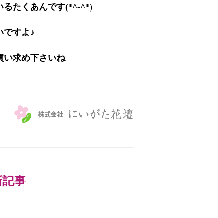
くあんです(*^-^*)
いですよ♪
買い求め下さいね
最新記事