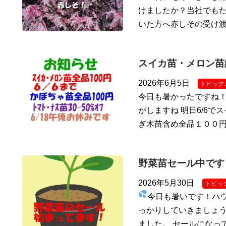
けましたか？当社でもた
いた方へ赤しその受け
スイカ苗・メロン苗
2026年6月5日
トピック
今日も暑かったですね
がしますね 明日6/6で
ぎ木苗含め全品１００円
野菜苗セール中です
2026年5月30日
トピッ
今日も暑いです！ハ
っかりしていきましょう
ました。 セールになっ