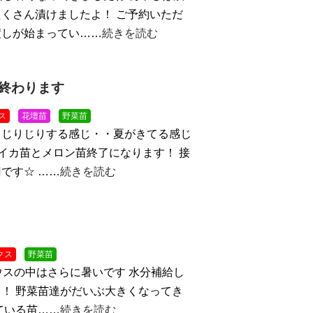
くさん漬けましたよ！ ご予約いただ
渡しが始まってい……
続きを読む
終わります
ス
花壇苗
野菜苗
！じりじりする感じ・・夏がきてる感じ
スイカ苗とメロン苗終了になります！ 接
です☆ ……
続きを読む
クス
野菜苗
ウスの中はさらに暑いです
水分補給し
！ 野菜苗達がだいぶ大きくなってき
ている苗……
続きを読む