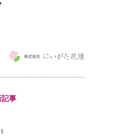
？
最新記事
！