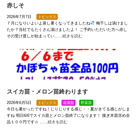
赤しそ
2026年7月7日
トピックス
７月になりいよいよ蒸し暑くなってきましたね
梅干しは漬けまし
たか？当社でもたくさん漬けましたよ！ ご予約いただいた方へ赤し
その受け渡しが始まってい……
続きを読む
スイカ苗・メロン苗終わります
2026年6月5日
トピックス
花壇苗
野菜苗
今日も暑かったですね！じりじりする感じ・・夏がきてる感じがしま
すね 明日6/6でスイカ苗とメロン苗終了になります！ 接ぎ木苗含め全
品１００円です☆ ……
続きを読む