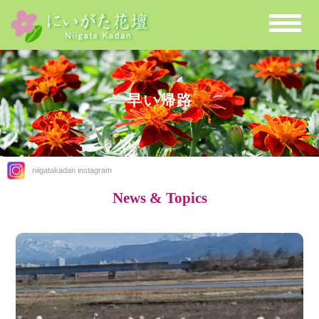
早い帰路
niigatakadan instagram
News & Topics