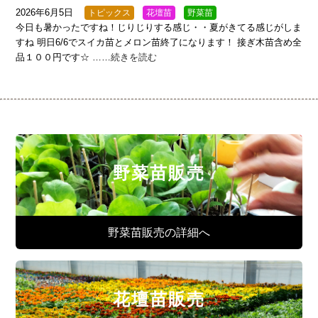
2026年6月5日
トピックス
花壇苗
野菜苗
今日も暑かったですね！じりじりする感じ・・夏がきてる感じがしま
すね 明日6/6でスイカ苗とメロン苗終了になります！ 接ぎ木苗含め全
品１００円です☆ ……
続きを読む
野菜苗販売
野菜苗販売の詳細へ
花壇苗販売