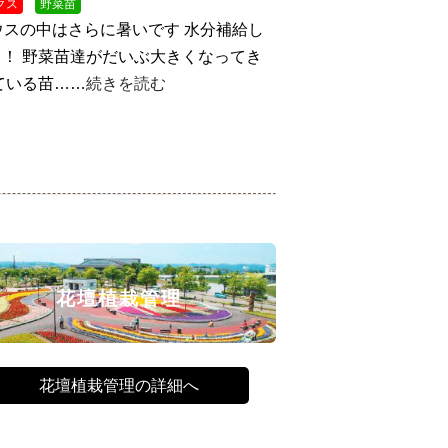
クス
野菜苗
ウスの中はさらに暑いです
水分補給し
！ 野菜苗達がだいぶ大きくなってき
ている苗……
続きを読む
花壇植栽管理
花壇植栽管理の詳細へ