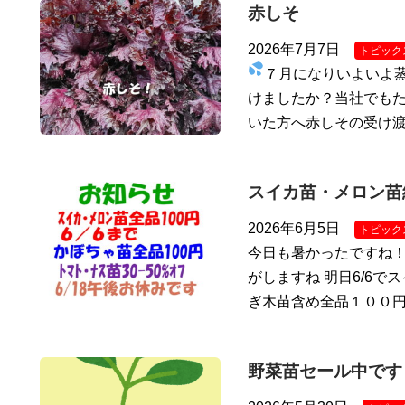
赤しそ
2026年7月7日
トピック
７月になりいよいよ
けましたか？当社でもた
いた方へ赤しその受け
スイカ苗・メロン苗
2026年6月5日
トピック
今日も暑かったですね
がしますね 明日6/6で
ぎ木苗含め全品１００円
野菜苗セール中です