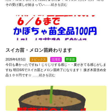
その受け渡しが始まってい……
続きを読む
スイカ苗・メロン苗終わります
2026年6月5日
トピックス
花壇苗
野菜苗
今日も暑かったですね！じりじりする感じ・・夏がきてる感じがしま
すね 明日6/6でスイカ苗とメロン苗終了になります！ 接ぎ木苗含め全
品１００円です☆ ……
続きを読む