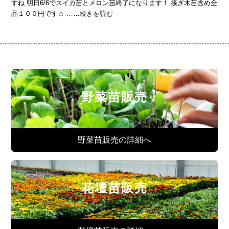
すね 明日6/6でスイカ苗とメロン苗終了になります！ 接ぎ木苗含め全
品１００円です☆ ……
続きを読む
野菜苗販売
野菜苗販売の詳細へ
花壇苗販売