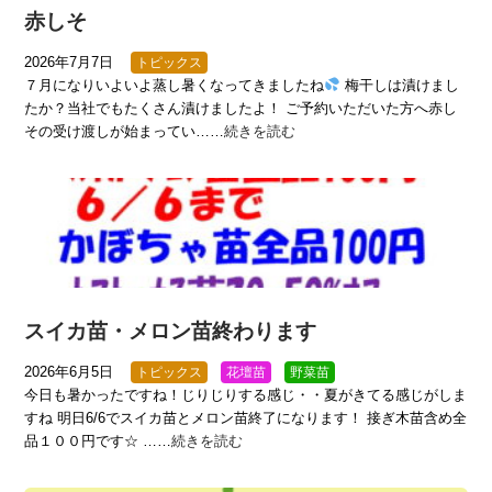
赤しそ
2026年7月7日
トピックス
７月になりいよいよ蒸し暑くなってきましたね
梅干しは漬けまし
たか？当社でもたくさん漬けましたよ！ ご予約いただいた方へ赤し
その受け渡しが始まってい……
続きを読む
スイカ苗・メロン苗終わります
2026年6月5日
トピックス
花壇苗
野菜苗
今日も暑かったですね！じりじりする感じ・・夏がきてる感じがしま
すね 明日6/6でスイカ苗とメロン苗終了になります！ 接ぎ木苗含め全
品１００円です☆ ……
続きを読む