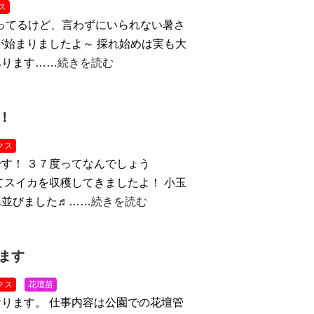
ス
ってるけど、言わずにいられない暑さ
が始まりましたよ～ 採れ始めは実も大
あります……
続きを読む
！
クス
す！ ３７度ってなんでしょう
てスイカを収穫してきましたよ！ 小玉
ん並びました♬……
続きを読む
ます
クス
花壇苗
ります。 仕事内容は公園での花壇管