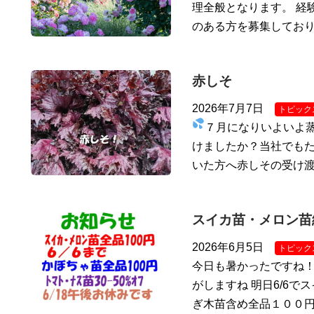
理全般となります。 経
のある方を募集しており
赤しそ
2026年7月7日
トピック
７月になりいよいよ
けましたか？当社でもた
いた方へ赤しその受け
スイカ苗・メロン苗
2026年6月5日
トピック
今日も暑かったですね
がしますね 明日6/6で
ぎ木苗含め全品１００円