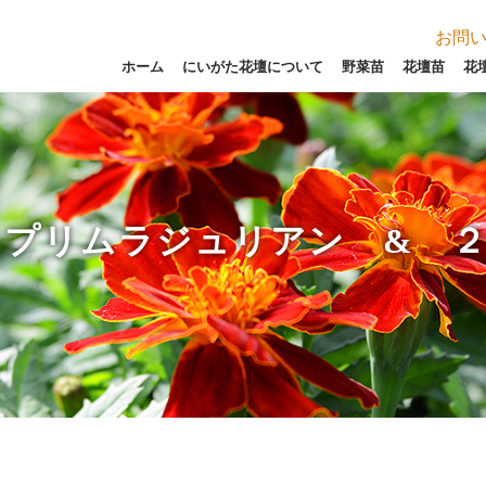
お問
ホーム
にいがた花壇について
野菜苗
花壇苗
花
プリムラジュリアン & 