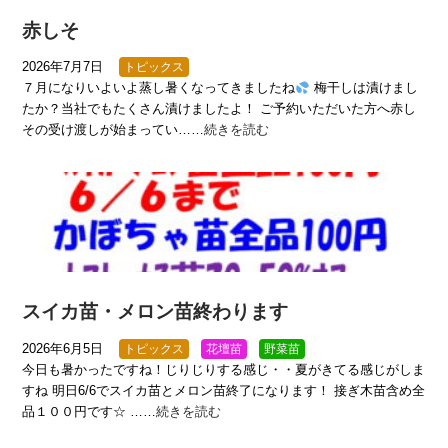
赤しそ
2026年7月7日
トピックス
７月になりいよいよ蒸し暑くなってきましたね
梅干しは漬けまし
たか？当社でもたくさん漬けましたよ！ ご予約いただいた方へ赤し
その受け渡しが始まってい……
続きを読む
スイカ苗・メロン苗終わります
2026年6月5日
トピックス
花壇苗
野菜苗
今日も暑かったですね！じりじりする感じ・・夏がきてる感じがしま
すね 明日6/6でスイカ苗とメロン苗終了になります！ 接ぎ木苗含め全
品１００円です☆ ……
続きを読む