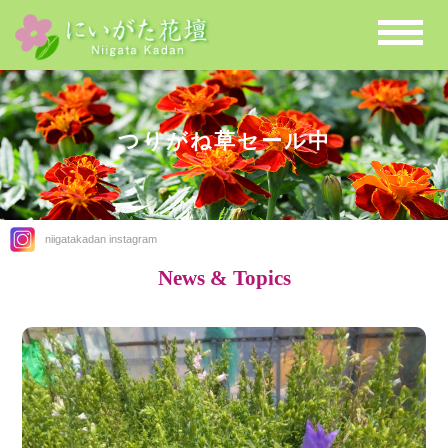
つりがね草セール中
niigatakadan instagram
News & Topics