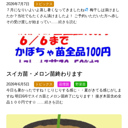
2026年7月7日
トピックス
７月になりいよいよ蒸し暑くなってきましたね
梅干しは漬けまし
たか？当社でもたくさん漬けましたよ！ ご予約いただいた方へ赤し
その受け渡しが始まってい……
続きを読む
スイカ苗・メロン苗終わります
2026年6月5日
トピックス
花壇苗
野菜苗
今日も暑かったですね！じりじりする感じ・・夏がきてる感じがしま
すね 明日6/6でスイカ苗とメロン苗終了になります！ 接ぎ木苗含め全
品１００円です☆ ……
続きを読む