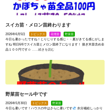
スイカ苗・メロン苗終わります
2026年6月5日
トピックス
花壇苗
野菜苗
今日も暑かったですね！じりじりする感じ・・夏がきてる感じがしま
すね 明日6/6でスイカ苗とメロン苗終了になります！ 接ぎ木苗含め全
品１００円です☆ ……
続きを読む
野菜苗セール中です
2026年5月30日
トピックス
野菜苗
今日も暑いです！ハウスの中はさらに暑いです
水分補給しっかり