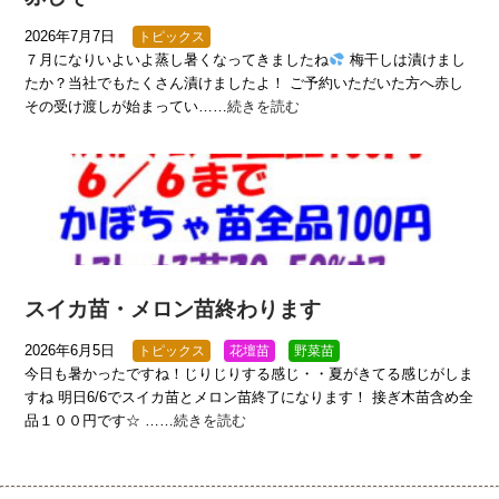
2026年7月7日
トピックス
７月になりいよいよ蒸し暑くなってきましたね
梅干しは漬けまし
たか？当社でもたくさん漬けましたよ！ ご予約いただいた方へ赤し
その受け渡しが始まってい……
続きを読む
スイカ苗・メロン苗終わります
2026年6月5日
トピックス
花壇苗
野菜苗
今日も暑かったですね！じりじりする感じ・・夏がきてる感じがしま
すね 明日6/6でスイカ苗とメロン苗終了になります！ 接ぎ木苗含め全
品１００円です☆ ……
続きを読む