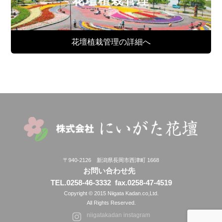
花壇植栽管理
花壇植栽管理の詳細へ
〒940-2126 新潟県長岡市西津町 1668
お問い合わせ先
TEL.0258-46-3332
fax.0258-47-4519
Copyright © 2015 Niigata Kadan.co,Ltd.
All Rights Reserved.
niigatakadan instagram