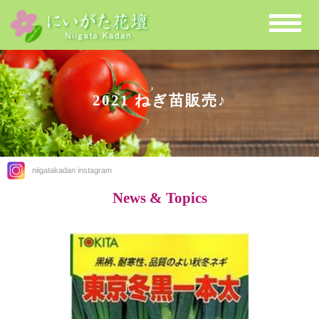
2021 ねぎ苗販売♪
niigatakadan instagram
News & Topics